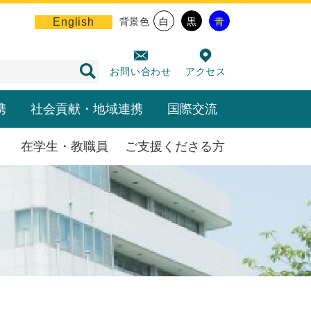
English
背景色
白
黒
青
お問い合わせ
アクセス
携
社会貢献・地域連携
国際交流
在学生・教職員
ご支援くださる方