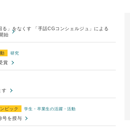
る」をなくす 「手話CGコンシェルジュ」による
開始
活動
研究
受賞
ます
リンピック
学生・卒業生の活躍・活動
称号を授与