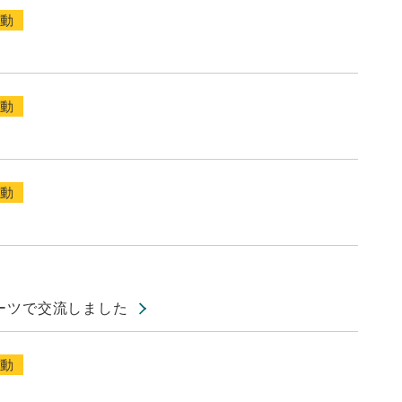
活動
活動
活動
ーツで交流しました
活動