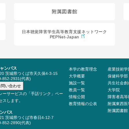
附属図書館
日本聴覚障害学生高等教育支援ネットワーク
PEPNet-Japan
ャンパス
本学の教育理念
産業技術学
520 茨城県つくば市天久保4-3-15
大学概要
保健科学部
-852-2931(代表)
施設⼀覧
共生社会創
教員⼀覧
大学院
レーサービスの「手話リンク」ペー
情報公開
障害者高等
セスします。
教育情報の公表
附属東西医
附属図書館
ンパス
521 茨城県つくば市春日4-12-7
-852-2890(代表)