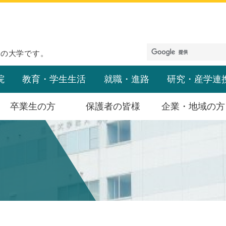
めの大学です。
院
教育・学生生活
就職・進路
研究・産学連
卒業生の方
保護者の皆様
企業・地域の方