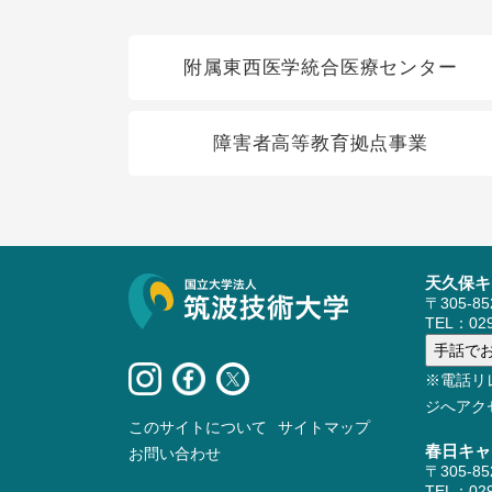
関連リンク
附属東西医学統合医療センター
障害者高等教育拠点事業
天久保キ
サイト情報
〒305-8
TEL：029
※電話リ
ジへアク
このサイトについて
サイトマップ
春日キャ
お問い合わせ
〒305-8
TEL：029