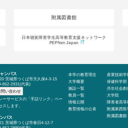
附属図書館
日本聴覚障害学生高等教育支援ネットワーク
PEPNet-Japan
ャンパス
本学の教育理念
産業技術学
520 茨城県つくば市天久保4-3-15
大学概要
保健科学部
-852-2931(代表)
施設⼀覧
共生社会創
教員⼀覧
大学院
レーサービスの「手話リンク」ペー
情報公開
障害者高等
セスします。
教育情報の公表
附属東西医
附属図書館
ンパス
521 茨城県つくば市春日4-12-7
-852-2890(代表)