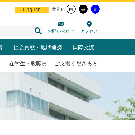
English
背景色
白
黒
青
お問い合わせ
アクセス
携
社会貢献・地域連携
国際交流
在学生・教職員
ご支援くださる方