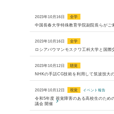
2023年10月16日
全学
中国長春大学特殊教育学院副院長らがご
2023年10月16日
全学
ロシアバウマンモスクワ工科大学と国際
2023年10月12日
聴覚
NHKの手話CG技術を利用して筑波技大
2023年10月12日
視覚
イベント報告
令和5年度 視覚障害のある高校生のため
議会 開催