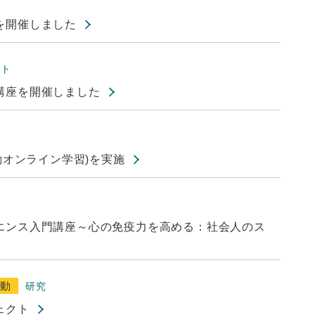
を開催しました
ント
講座を開催しました
働オンライン学習)を実施
エンス入門講座～心の免疫力を高める：社会人のス
活動
研究
ェクト