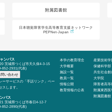
附属図書館
日本聴覚障害学生高等教育支援ネットワーク
PEPNet-Japan
ャンパス
本学の教育理念
産業技術学
520 茨城県つくば市天久保4-3-15
大学概要
保健科学部
-852-2931(代表)
施設⼀覧
共生社会創
教員⼀覧
大学院
レーサービスの「手話リンク」ペー
情報公開
障害者高等
セスします。
教育情報の公表
附属東西医
附属図書館
ンパス
521 茨城県つくば市春日4-12-7
-852-2890(代表)