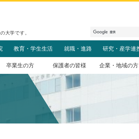
めの大学です。
院
教育・学生生活
就職・進路
研究・産学連
卒業生の方
保護者の皆様
企業・地域の方