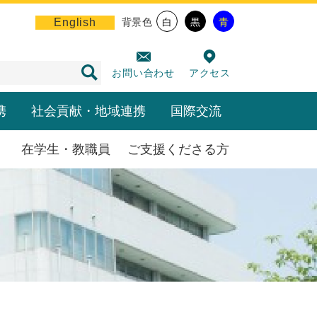
English
背景色
白
黒
青
お問い合わせ
アクセス
携
社会貢献・地域連携
国際交流
在学生・教職員
ご支援くださる方