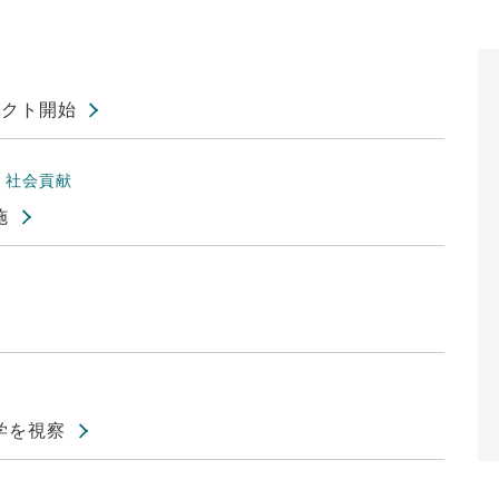
ェクト開始
ト
社会貢献
施
学を視察