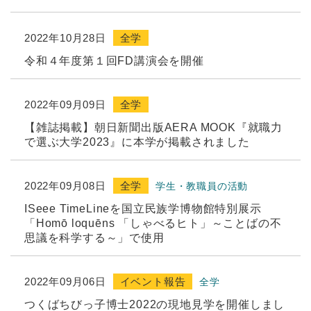
2022年10月28日
全学
令和４年度第１回FD講演会を開催
2022年09月09日
全学
【雑誌掲載】朝日新聞出版AERA MOOK『就職力
で選ぶ大学2023』に本学が掲載されました
2022年09月08日
全学
学生・教職員の活動
ISeee TimeLineを国立民族学博物館特別展示
「Homō loquēns 「しゃべるヒト」～ことばの不
思議を科学する～」で使用
2022年09月06日
イベント報告
全学
つくばちびっ子博士2022の現地見学を開催しまし