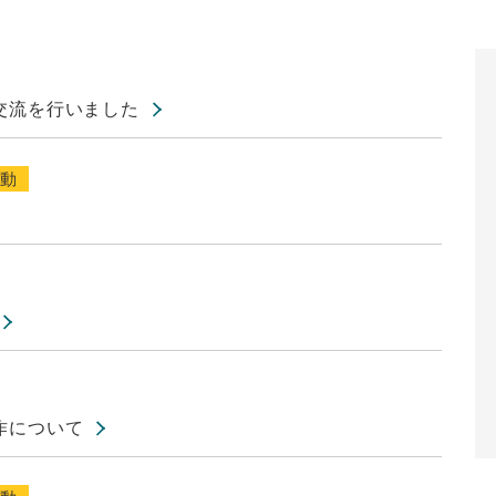
交流を行いました
活動
作について