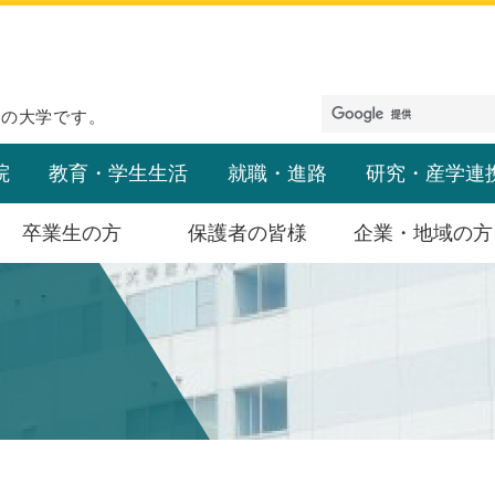
めの大学です。
院
教育・学生生活
就職・進路
研究・産学連
卒業生の方
保護者の皆様
企業・地域の方