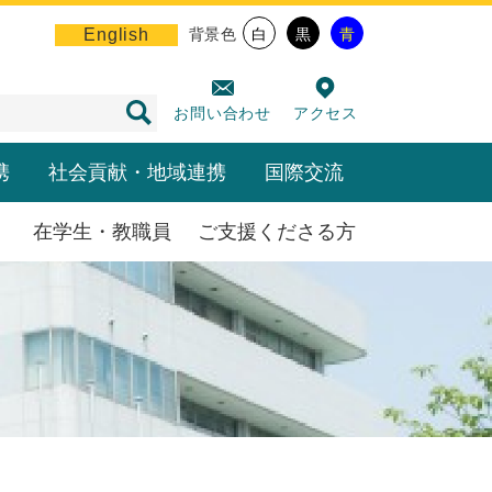
English
背景色
白
黒
青
お問い合わせ
アクセス
携
社会貢献・地域連携
国際交流
在学生・教職員
ご支援くださる方