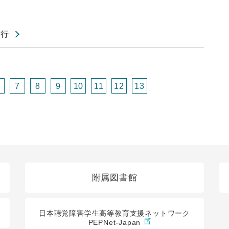
挙行
7
8
9
10
11
12
13
附属図書館
日本聴覚障害学生高等教育支援ネットワーク
PEPNet-Japan