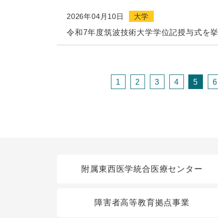
2026年04月10日
大学
令和7年度筑波技術大学学位記授与式を
1
2
3
4
5
6
関連リンク
附属東西医学統合医療センター
障害者高等教育拠点事業