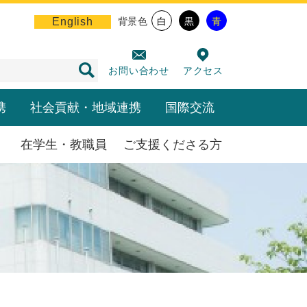
English
背景色
白
黒
青
お問い合わせ
アクセス
携
社会貢献・地域連携
国際交流
在学生・教職員
ご支援くださる方