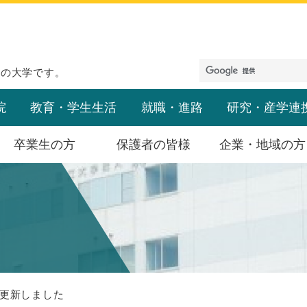
めの大学です。
院
教育・学生生活
就職・進路
研究・産学連
卒業生の方
保護者の皆様
企業・地域の方
更新しました