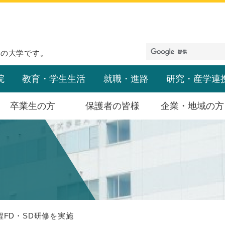
めの大学です。
院
教育・学生生活
就職・進路
研究・産学連
卒業生の方
保護者の皆様
企業・地域の方
程FD・SD研修を実施