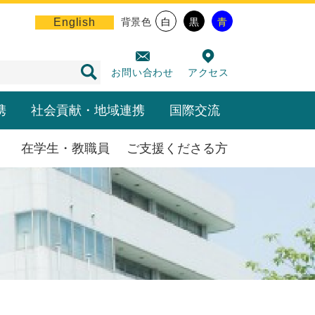
English
背景色
白
黒
青
お問い合わせ
アクセス
携
社会貢献・地域連携
国際交流
在学生・教職員
ご支援くださる方