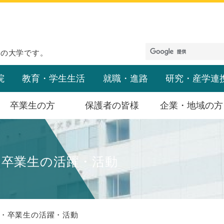
めの大学です。
院
教育・学生生活
就職・進路
研究・産学連
卒業生の方
保護者の皆様
企業・地域の方
・卒業生の活躍・活動
・卒業生の活躍・活動