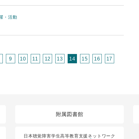
躍・活動
9
10
11
12
13
14
15
16
17
附属図書館
日本聴覚障害学生高等教育支援ネットワーク