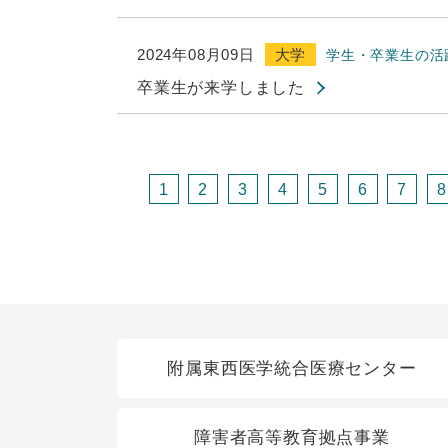
2024年08月09日
大学
学生・卒業生の活
卒業生が来学しました
1
2
3
4
5
6
7
8
関連リンク
附属東西医学統合医療センター
障害者高等教育拠点事業