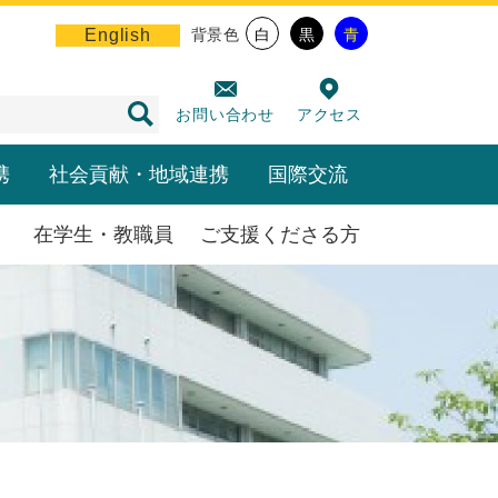
English
背景色
白
黒
青
お問い合わせ
アクセス
携
社会貢献・地域連携
国際交流
在学生・教職員
ご支援くださる方