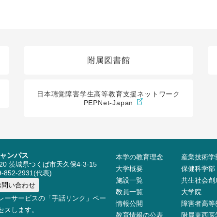
附属図書館
日本聴覚障害学生高等教育支援ネットワーク
PEPNet-Japan
ャンパス
本学の教育理念
産業技術学
520 茨城県つくば市天久保4-3-15
大学概要
保健科学部
-852-2931(代表)
施設⼀覧
共生社会創
教員⼀覧
大学院
レーサービスの「手話リンク」ペー
情報公開
障害者高等
セスします。
教育情報の公表
附属東西医