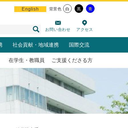
English
背景色
白
黒
青
お問い合わせ
アクセス
携
社会貢献・地域連携
国際交流
在学生・教職員
ご支援くださる方