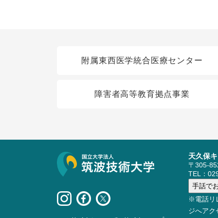
関連リンク
附属東西医学統合医療センター
障害者高等教育拠点事業
天久保キ
サイト情報
〒305-8
TEL：029
※電話リ
ジへアク