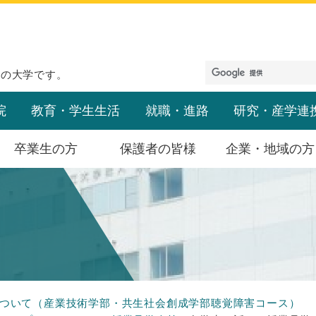
めの大学です。
院
教育・学生生活
就職・進路
研究・産学連
卒業生の方
保護者の皆様
企業・地域の方
ついて（産業技術学部・共生社会創成学部聴覚障害コース）