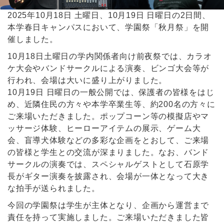
2025年10月18日 土曜日、10月19日 日曜日の2日間、
本学春日キャンパスにおいて、学園祭「秋月祭」を開
催しました。
10月18日土曜日の学内関係者向け前夜祭では、カラオ
ケ大会やバンドサークルによる演奏、ビンゴ大会等が
行われ、会場は大いに盛り上がりました。
10月19日 日曜日の一般公開では、保護者の皆様をはじ
め、近隣住民の方々や本学卒業生等、約200名の方々に
ご来場いただきました。ポップコーン等の模擬店やマ
ッサージ体験、ヒーローアイテムの展示、ゲーム大
会、盲導犬体験などの多彩な企画をとおして、ご来場
の皆様と学生との交流が深まりました。なお、バンド
サークルの演奏では、スペシャルゲストとして石原学
長がギター演奏を披露され、会場が一体となって大き
な拍手が送られました。
今回の学園祭は学生が主体となり、企画から運営まで
責任を持って実施しました。ご来場いただきました皆