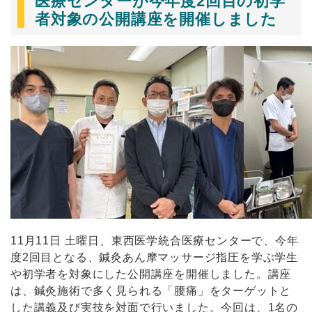
医療センターが今年度2回目の初学
者対象の公開講座を開催しました
11
月
11
日 土曜日、東西医学統合医療センターで、今年
度
2
回目となる、鍼灸あん摩マッサージ指圧を学ぶ学生
や初学者を対象にした公開講座を開催しました。講座
は、鍼灸施術で多く見られる「腰痛」をターゲットと
した講義及び実技を対面で行いました。今回は、
1
名の