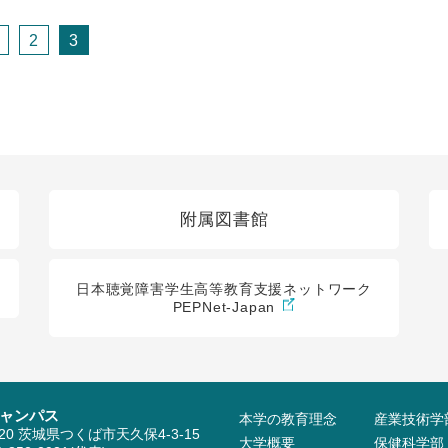
2
3
附属図書館
日本聴覚障害学生高等教育支援ネットワーク
PEPNet-Japan
ャンパス
本学の教育理念
産業技術学
520 茨城県つくば市天久保4-3-15
大学概要
保健科学部