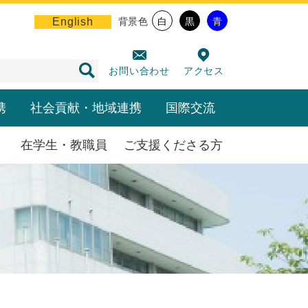
English
背景色
白
黒
青
お問い合わせ
アクセス
携
社会貢献・地域連携
国際交流
在学生・教職員
ご支援くださる方