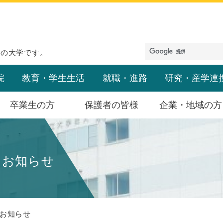
めの大学です。
院
教育・学生生活
就職・進路
研究・産学連
卒業生の方
保護者の皆様
企業・地域の方
なお知らせ
お知らせ