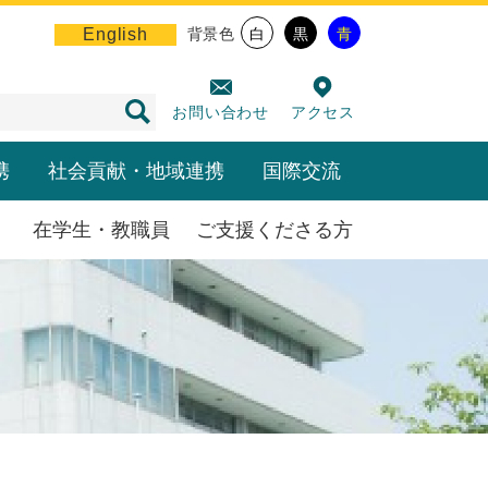
English
背景色
白
黒
青
お問い合わせ
アクセス
携
社会貢献・地域連携
国際交流
在学生・教職員
ご支援くださる方