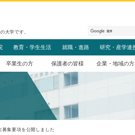
めの大学です。
院
教育・学生生活
就職・進路
研究・産学連
卒業生の方
保護者の皆様
企業・地域の方
生募集要項を公開しました