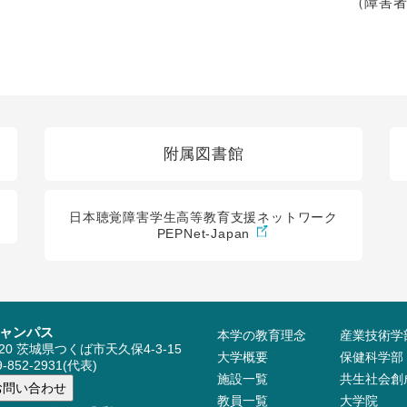
（障害者
附属図書館
日本聴覚障害学生高等教育支援ネットワーク
PEPNet-Japan
ャンパス
本学の教育理念
産業技術学
520 茨城県つくば市天久保4-3-15
大学概要
保健科学部
-852-2931(代表)
施設⼀覧
共生社会創
教員⼀覧
大学院