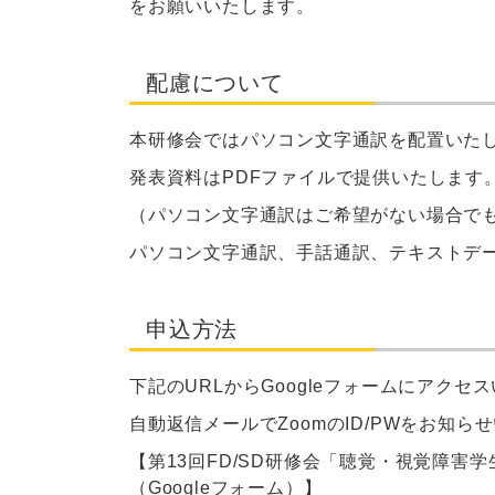
をお願いいたします。
配慮について
本研修会ではパソコン文字通訳を配置いた
発表資料は
PDF
ファイルで提供いたします
（パソコン文字通訳はご希望がない場合で
パソコン文字通訳、手話通訳、テキストデ
申込方法
下記の
URL
から
Google
フォームにアクセス
自動返信メールで
Zoom
の
ID/PW
をお知らせ
【第
13
回
FD/SD
研修会「聴覚・視覚障害学
（
Google
フォーム）】