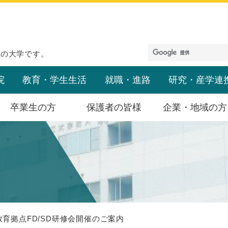
めの大学です。
院
教育・学生生活
就職・進路
研究・産学連
卒業生の方
保護者の皆様
企業・地域の方
教育拠点FD/SD研修会開催のご案内