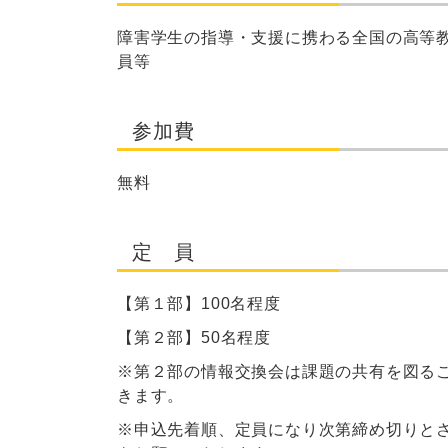
障害学生の指導・支援に携わる全国の高等
員等
参加費
無料
定 員
【第１部】
100
名程度
【第２部】
50
名程度
※第２部の情報交換会は課題の共有を図る
きます。
※申込先着順、定員になり次第締め切りと