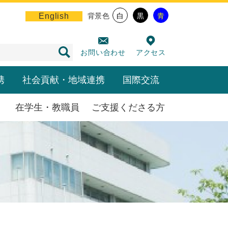
English
背景色
白
黒
青
お問い合わせ
アクセス
携
社会貢献・地域連携
国際交流
在学生・教職員
ご支援くださる方