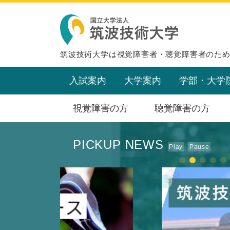
筑波技術大学は視覚障害者・聴覚障害者のた
入試案内
大学案内
学部・大学
視覚障害の方
聴覚障害の方
PICKUP NEWS
Play
Pause