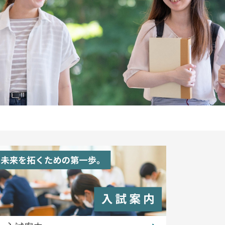
産業技術
ャンパス
産業技術学部
ス・入学相談会