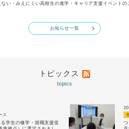
えない・みえにくい高校生の進学・キャリア支援イベントの
お知らせ一覧
トピックス
topics
2
ース
ある学生の修学・就職支援促
つ
推進拠点）に選定されまし
見