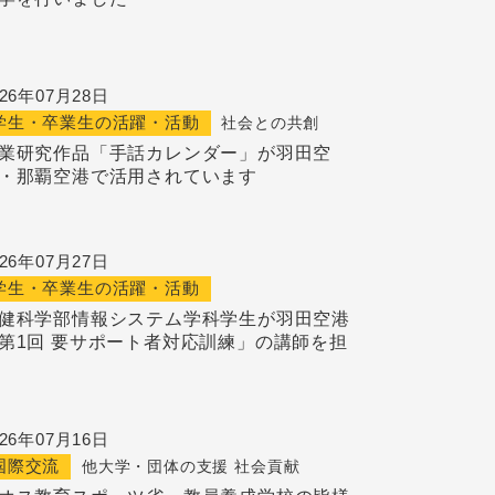
026年07月28日
学生・卒業生の活躍・活動
社会との共創
業研究作品「手話カレンダー」が羽田空
・那覇空港で活用されています
026年07月27日
学生・卒業生の活躍・活動
健科学部情報システム学科学生が羽田空港
第1回 要サポート者対応訓練」の講師を担
026年07月16日
国際交流
他大学・団体の支援
社会貢献