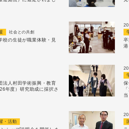
2
援
社会との共創
学校の生徒が職業体験・見
卒
港
2
団法人村田学術振興・教育
保
026年度）研究助成に採択さ
「
当
2
躍・活動