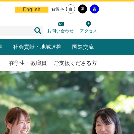
English
背景色
白
黒
青
お問い合わせ
アクセス
携
社会貢献・地域連携
国際交流
在学生・教職員
ご支援くださる方