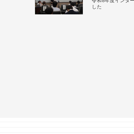
令和8年度インタ
した
SNSリンク