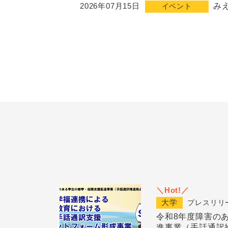
2026年07月15日
み
イベント
＼Hot!／
大学
プレスリリ
令和8年度障害の
進事業（手話通訳